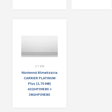
2.7 kW
Nástenná klimatizácia
CARRIER PLATINUM
Plus (2,70 kW)
42QHP09E8S +
38QHP09E8S