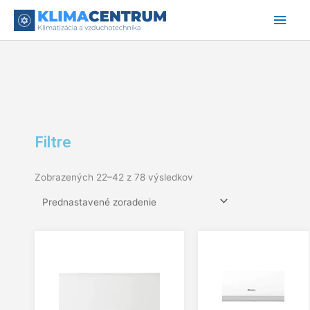
Preskočiť
Hlav
na
obsah
Men
Filtre
Zobrazených 22–42 z 78 výsledkov