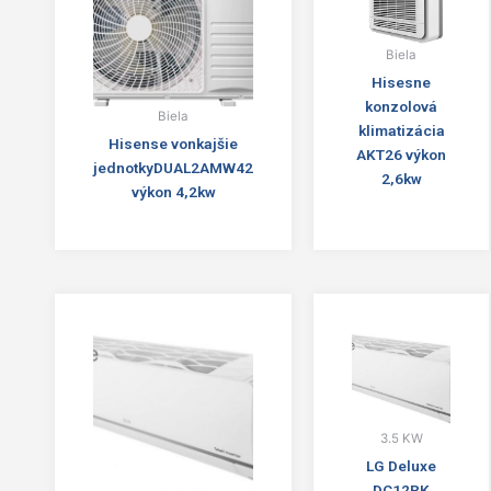
Biela
Hisesne
konzolová
Biela
klimatizácia
Hisense vonkajšie
AKT26 výkon
jednotkyDUAL2AMW42
2,6kw
výkon 4,2kw
3.5 KW
LG Deluxe
DC12RK