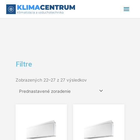
Preskočiť
Hlav
na
obsah
Men
Filtre
Zobrazených 22–27 z 27 výsledkov