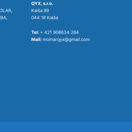
QYX, s.r.o.
POLAR,
Kalša 99
IBA,
044 18 Kalša
Tel:
+ 421 908634 264
Mail:
molnarqyx@gmail.com