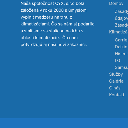
Naša spoločnosť QYX, s.r.o bola
Domov
založená v roku 2008 s úmyslom
Zásad
vyplniť medzeru na trhu z
údajo
klimatizáciami. Čo sa nám aj podarilo
Zásady
a stali sme sa stálicou na trhu v
Klimatizá
oblasti klimatizácie. Čo nám
Carrie
potvrdzujú aj naši noví zákazníci.
Daikin
Hisen
LG
Sams
Služby
Galéria
O nás
Kontakt