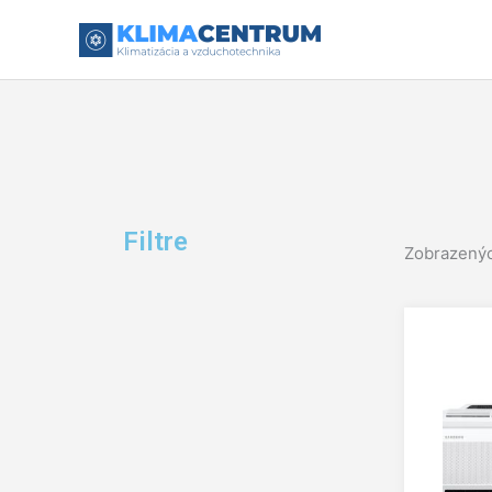
Preskočiť
na
obsah
Filtre
Zobrazenýc