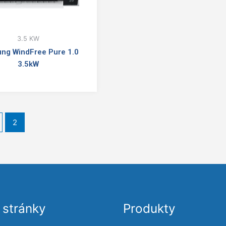
3.5 KW
ng WindFree Pure 1.0
3.5kW
2
stránky
Produkty