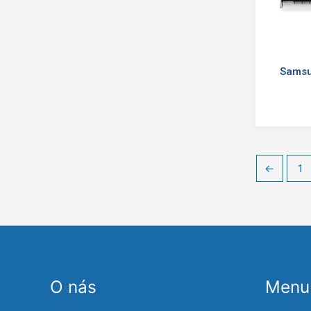
Samsu
←
1
O nás
Menu 