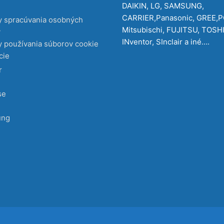
DAIKIN, LG, SAMSUNG,
CARRIER,Panasonic, GREE,
y spracúvania osobných
Mitsubischi, FUJITSU, TOSH
v
INventor, SInclair a iné….
 používania súborov cookie
cie
r
se
ung