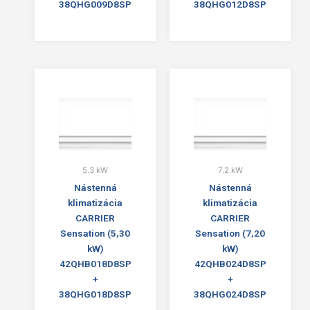
38QHG009D8SP
38QHG012D8SP
5.3 kW
7.2 kW
Nástenná
Nástenná
klimatizácia
klimatizácia
CARRIER
CARRIER
Sensation (5,30
Sensation (7,20
kW)
kW)
42QHB018D8SP
42QHB024D8SP
+
+
38QHG018D8SP
38QHG024D8SP