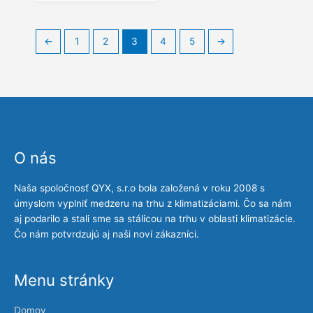
←
1
2
3
4
5
→
O nás
Naša spoločnosť QYX, s.r.o bola založená v roku 2008 s
úmyslom vyplniť medzeru na trhu z klimatizáciami. Čo sa nám
aj podarilo a stali sme sa stálicou na trhu v oblasti klimatizácie.
Čo nám potvrdzujú aj naši noví zákazníci.
Menu stránky
Domov