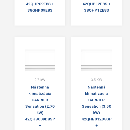
42QHP09E8S +
42QHP12E8S +
38QHP09E8S
38QHP12E8S
2.7 kW
3.5 KW
Nástenná
Nástenná
klimatizácia
klimatizácia
CARRIER
CARRIER
Sensation (2,70
Sensation (3,50
kW)
kW)
42QHB009D8SP
42QHB012D8SP
+
+