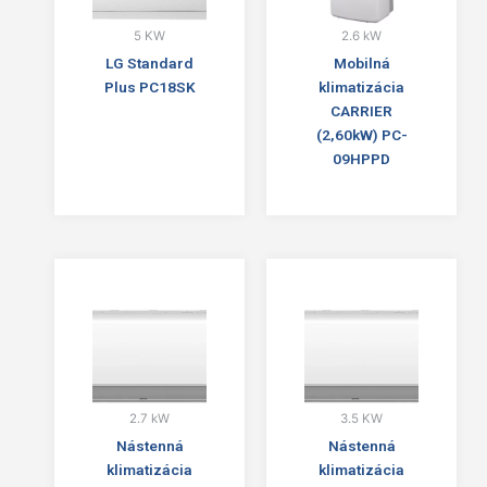
5 KW
2.6 kW
LG Standard
Mobilná
Plus PC18SK
klimatizácia
CARRIER
(2,60kW) PC-
09HPPD
2.7 kW
3.5 KW
Nástenná
Nástenná
klimatizácia
klimatizácia