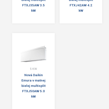
FTXJ35AW 3.5
FTXJ42AW 4.2
kW
kW
5 KW
Nová Daikin
Emura v matnej
bielej multisplit
FTXJ50AW 5.0
kW