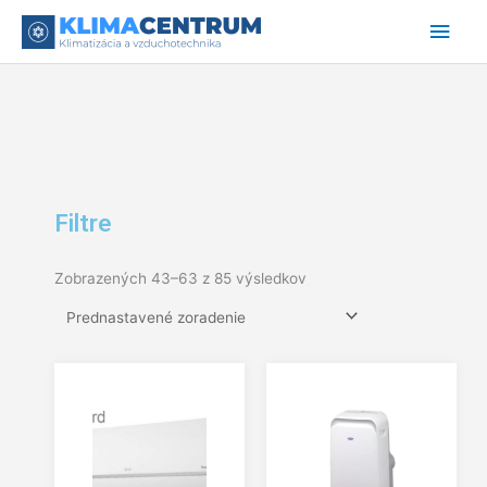
Preskočiť
Hlav
na
obsah
Men
Filtre
Zobrazených 43–63 z 85 výsledkov