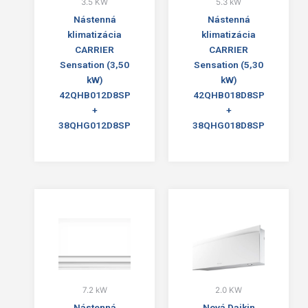
3.5 KW
5.3 kW
Nástenná
Nástenná
klimatizácia
klimatizácia
CARRIER
CARRIER
Sensation (3,50
Sensation (5,30
kW)
kW)
42QHB012D8SP
42QHB018D8SP
+
+
38QHG012D8SP
38QHG018D8SP
7.2 kW
2.0 KW
Nástenná
Nová Daikin