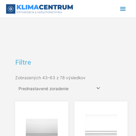
Preskočiť
Hlav
na
obsah
Men
Filtre
Zobrazených 43–63 z 78 výsledkov