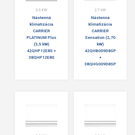
3.5 KW
2.7 kW
Nástenná
Nástenná
klimatizácia
klimatizácia
CARRIER
CARRIER
PLATINUM Plus
Sensation (2,70
(3,5 kW)
kW)
42QHP12E8S +
42QHB009D8SP
38QHP12E8S
+
38QHG009D8SP