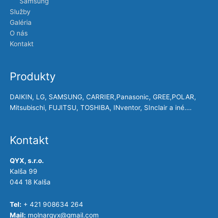
Samsung
Služby
Galéria
O nás
Kontakt
Produkty
DAIKIN, LG, SAMSUNG, CARRIER,Panasonic, GREE,POLAR,
Mitsubischi, FUJITSU, TOSHIBA, INventor, SInclair a iné….
Kontakt
QYX, s.r.o.
Kalša 99
044 18 Kalša
Tel:
+ 421 908634 264
Mail:
molnarqyx@gmail.com