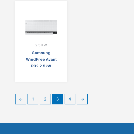
2.5 KW
Samsung
WindFree Avant
R32 2.5kW
←
1
2
3
4
→