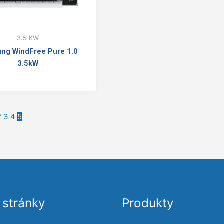
3.5 KW
ng WindFree Pure 1.0
3.5kW
2
3
4
5
stránky
Produkty