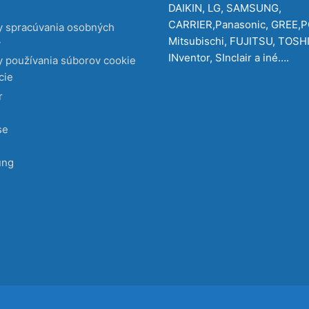
DAIKIN, LG, SAMSUNG,
CARRIER,Panasonic, GREE,
y spracúvania osobných
Mitsubischi, FUJITSU, TOSH
v
INventor, SInclair a iné….
 používania súborov cookie
cie
r
se
ung