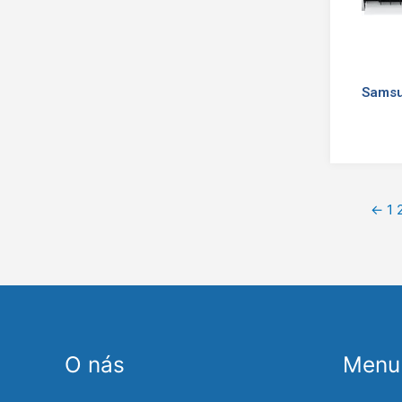
Samsu
←
1
O nás
Menu 