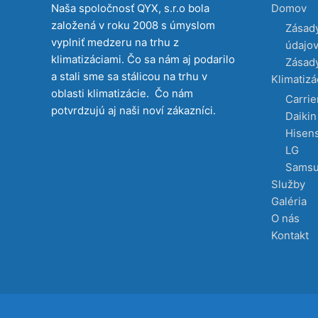
Naša spoločnosť QYX, s.r.o bola
Domov
založená v roku 2008 s úmyslom
Zásad
vyplniť medzeru na trhu z
údajo
klimatizáciami. Čo sa nám aj podarilo
Zásady
a stali sme sa stálicou na trhu v
Klimatizá
oblasti klimatizácie. Čo nám
Carrie
potvrdzujú aj naši noví zákazníci.
Daikin
Hisen
LG
Sams
Služby
Galéria
O nás
Kontakt