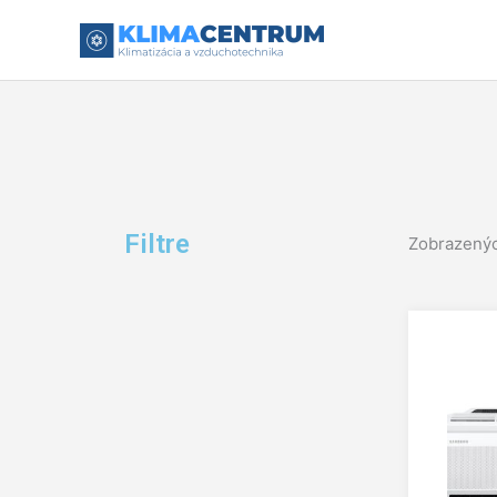
Preskočiť
na
obsah
Filtre
Zobrazenýc