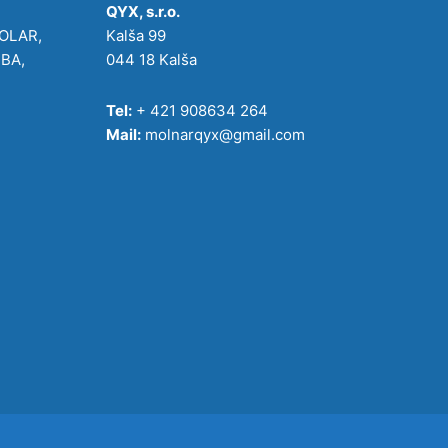
QYX, s.r.o.
POLAR,
Kalša 99
IBA,
044 18 Kalša
Tel:
+ 421 908634 264
Mail:
molnarqyx@gmail.com