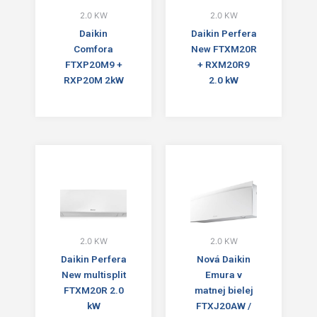
2.0 KW
2.0 KW
Daikin
Daikin Perfera
Comfora
New FTXM20R
FTXP20M9 +
+ RXM20R9
RXP20M 2kW
2.0 kW
2.0 KW
2.0 KW
Daikin Perfera
Nová Daikin
New multisplit
Emura v
FTXM20R 2.0
matnej bielej
kW
FTXJ20AW /