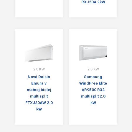
RXJ20A 2kW
2.0 KW
2.0 KW
Nová Daikin
Samsung
Emura v
WindFree Elite
matnej bielej
AR9500 R32
multisplit
multisplit 2.0
FTXJ20AW 2.0
kW
kW