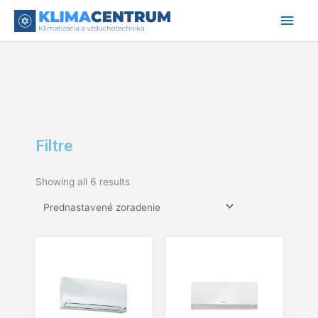
Preskočiť
Hlav
na
obsah
Men
Filtre
Showing all 6 results