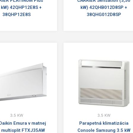
RIER PLATINUM Plus
CARRIER Sensation (3,50
5 kW) 42QHP12E8S +
kW) 42QHB012D8SP +
38QHP12E8S
38QHG012D8SP
3.5 KW
3.5 KW
Daikin Emura v matnej
Parapetná klimatizácia
j multisplit FTXJ35AW
Console Samsung 3.5 kW