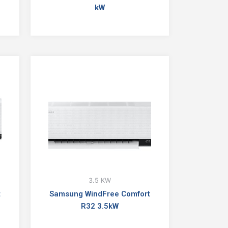
kW
3.5 KW
t
Samsung WindFree Comfort
R32 3.5kW