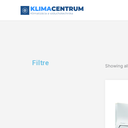
Preskočiť
na
obsah
Filtre
Showing all