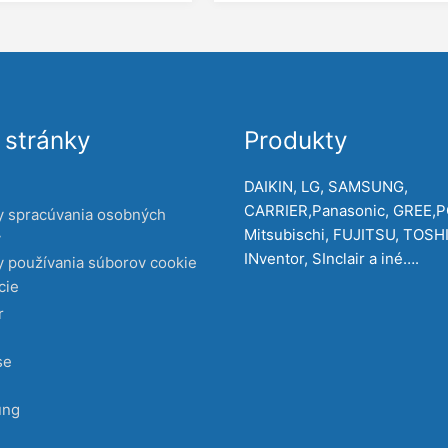
stránky
Produkty
DAIKIN, LG, SAMSUNG,
CARRIER,Panasonic, GREE,
y spracúvania osobných
Mitsubischi, FUJITSU, TOSH
v
INventor, SInclair a iné….
 používania súborov cookie
cie
r
se
ung