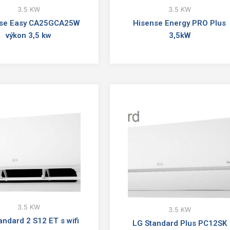
3.5 KW
3.5 KW
se Easy CA25GCA25W
Hisense Energy PRO Plus
výkon 3,5 kw
3,5kW
3.5 KW
3.5 KW
andard 2 S12 ET s wifi
LG Standard Plus PC12SK