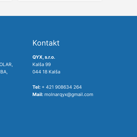
Kontakt
QYX, s.r.o.
POLAR,
Kalša 99
IBA,
044 18 Kalša
Tel:
+ 421 908634 264
Mail:
molnarqyx@gmail.com