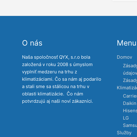
O nás
Menu 
Naša spoločnosť QYX, s.r.o bola
Domov
založená v roku 2008 s úmyslom
Zásad
vyplniť medzeru na trhu z
údajo
klimatizáciami. Čo sa nám aj podarilo
Zásady
a stali sme sa stálicou na trhu v
Klimatizá
oblasti klimatizácie. Čo nám
Carrie
potvrdzujú aj naši noví zákazníci.
Daikin
Hisen
LG
Sams
Služby