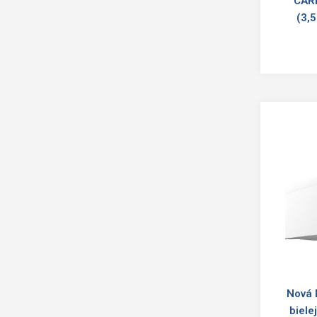
CAR
(3,
Nová 
biele