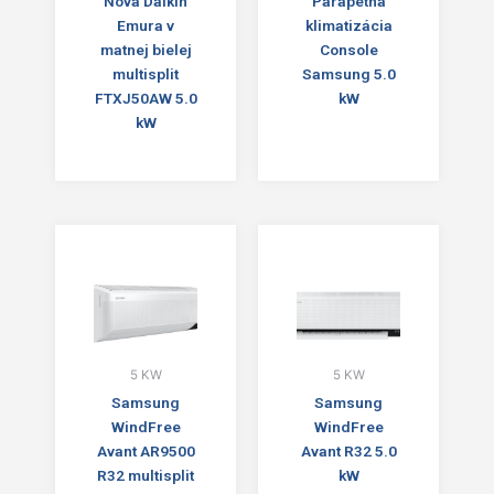
Nová Daikin
Parapetná
Emura v
klimatizácia
matnej bielej
Console
multisplit
Samsung 5.0
FTXJ50AW 5.0
kW
kW
5 KW
5 KW
Samsung
Samsung
WindFree
WindFree
Avant AR9500
Avant R32 5.0
R32 multisplit
kW