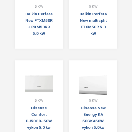
5 KW
5 KW
Daikin Perfera
Daikin Perfera
New FTXM50R
New multisplit
+ RXM50R9
FTXM50R 5.0
5.0 kW
kW
5 KW
5 KW
Hisense
Hisense New
Comfort
Energy KA
DJ50GDJ50W
50GKA50W
výkon 5,0 kw
výkon 5,0kw