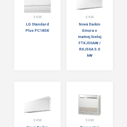
5 KW
5 KW
LG Standard
Nová Daikin
Plus PC18SK
Emura v
matnej bielej
FTXJ50AW /
RXJ50A 5.0
kW
5 KW
5 KW