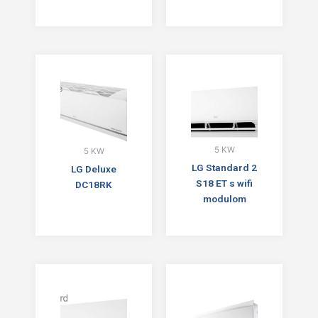
5 KW
5 KW
LG Standard 2
LG Deluxe
S18 ET s wifi
DC18RK
modulom