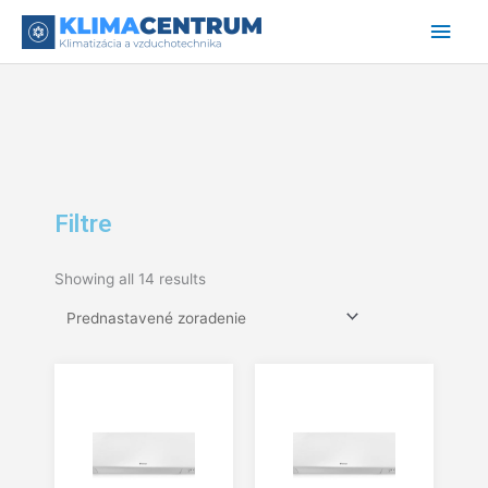
Preskočiť
Hlav
na
obsah
Men
Filtre
Showing all 14 results