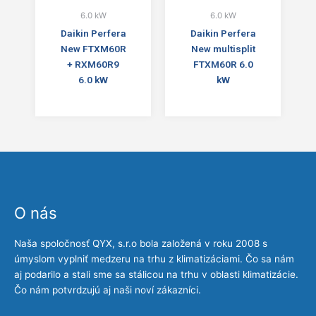
6.0 kW
6.0 kW
Daikin Perfera
Daikin Perfera
New FTXM60R
New multisplit
+ RXM60R9
FTXM60R 6.0
6.0 kW
kW
O nás
Naša spoločnosť QYX, s.r.o bola založená v roku 2008 s
úmyslom vyplniť medzeru na trhu z klimatizáciami. Čo sa nám
aj podarilo a stali sme sa stálicou na trhu v oblasti klimatizácie.
Čo nám potvrdzujú aj naši noví zákazníci.