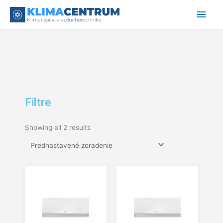
Preskočiť
Hlav
na
obsah
Men
Filtre
Showing all 2 results