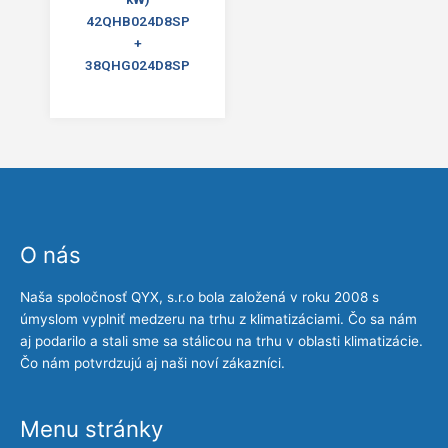
42QHB024D8SP
+
38QHG024D8SP
O nás
Naša spoločnosť QYX, s.r.o bola založená v roku 2008 s
úmyslom vyplniť medzeru na trhu z klimatizáciami. Čo sa nám
aj podarilo a stali sme sa stálicou na trhu v oblasti klimatizácie.
Čo nám potvrdzujú aj naši noví zákazníci.
Menu stránky