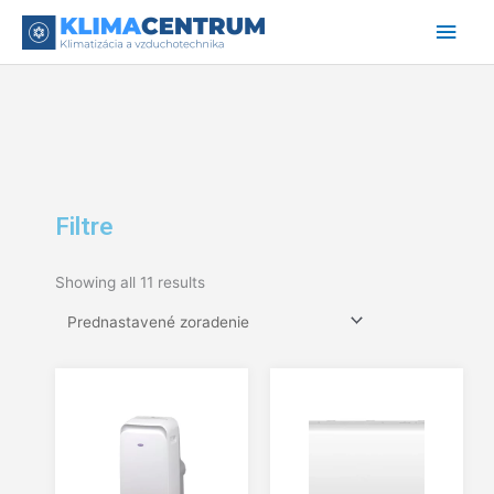
Preskočiť
Hlav
na
obsah
Men
Filtre
Showing all 11 results