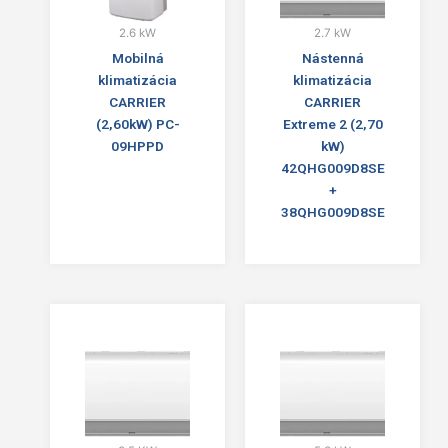
2.6 kW
2.7 kW
Mobilná
Nástenná
klimatizácia
klimatizácia
CARRIER
CARRIER
(2,60kW) PC-
Extreme 2 (2,70
09HPPD
kW)
42QHG009D8SE
+
38QHG009D8SE