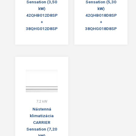
Sensation (3,50
Sensation (5,30
kW)
kW)
42QHB012D8SP
42QHB018D8SP
+
+
38QHG012D8SP
38QHG018D8SP
7.2 kW
Nástenná
klimatizácia
CARRIER
Sensation (7,20
kW)