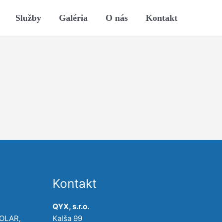
Služby
Galéria
O nás
Kontakt
Kontakt
QYX, s.r.o.
POLAR,
Kalša 99