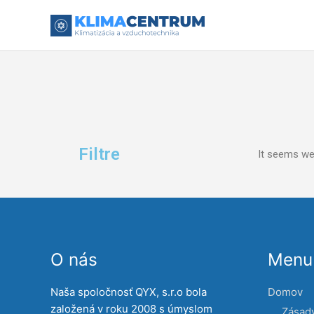
Preskočiť
na
obsah
Filtre
It seems we 
O nás
Menu 
Naša spoločnosť QYX, s.r.o bola
Domov
založená v roku 2008 s úmyslom
Zásad