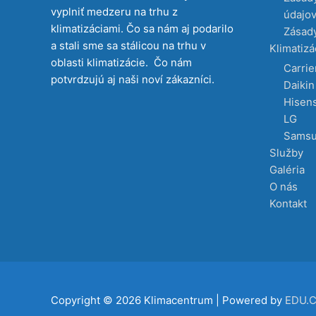
vyplniť medzeru na trhu z
údajo
klimatizáciami. Čo sa nám aj podarilo
Zásady
a stali sme sa stálicou na trhu v
Klimatizá
oblasti klimatizácie. Čo nám
Carrie
potvrdzujú aj naši noví zákazníci.
Daikin
Hisen
LG
Sams
Služby
Galéria
O nás
Kontakt
Copyright © 2026
Klimacentrum
| Powered by
EDU.