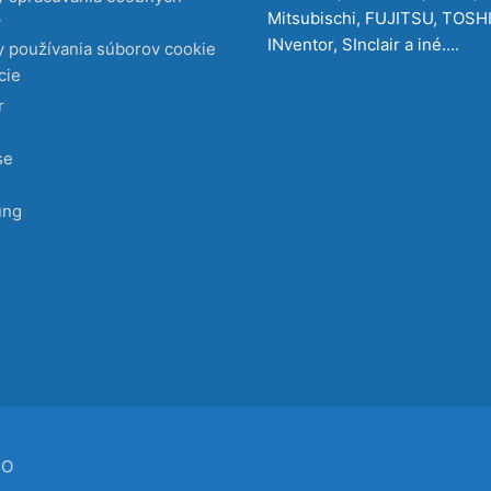
Mitsubischi, FUJITSU, TOSH
v
INventor, SInclair a iné….
 používania súborov cookie
cie
r
se
ung
CO