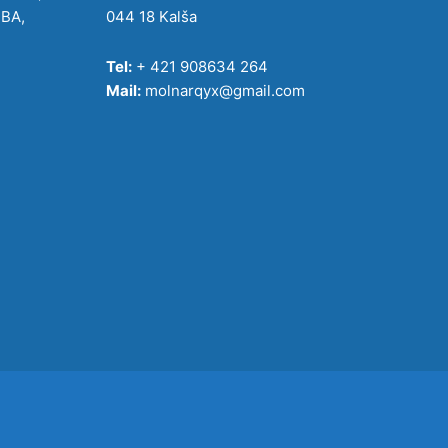
IBA,
044 18 Kalša
Tel:
+ 421 908634 264
Mail:
molnarqyx@gmail.com