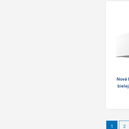
Nová 
biele
1
2