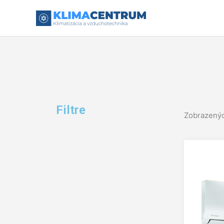
Preskočiť
na
obsah
Filtre
Zobrazenýc