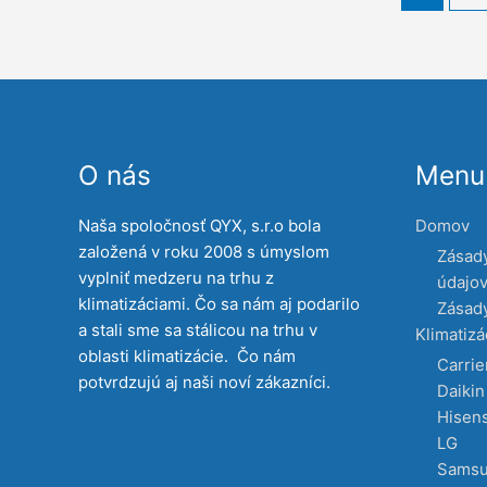
O nás
Menu 
Naša spoločnosť QYX, s.r.o bola
Domov
založená v roku 2008 s úmyslom
Zásad
vyplniť medzeru na trhu z
údajo
klimatizáciami. Čo sa nám aj podarilo
Zásady
a stali sme sa stálicou na trhu v
Klimatizá
oblasti klimatizácie. Čo nám
Carrie
potvrdzujú aj naši noví zákazníci.
Daikin
Hisen
LG
Sams