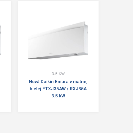
3.5 KW
j
Nová Daikin Emura v matnej
bielej FTXJ35AW / RXJ35A
3.5 kW