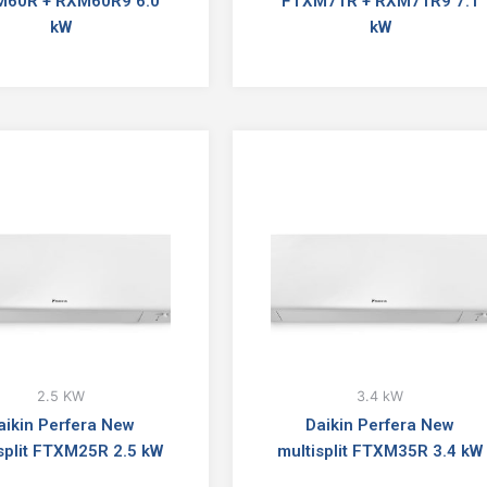
60R + RXM60R9 6.0
FTXM71R + RXM71R9 7.1
kW
kW
2.5 KW
3.4 kW
aikin Perfera New
Daikin Perfera New
split FTXM25R 2.5 kW
multisplit FTXM35R 3.4 kW