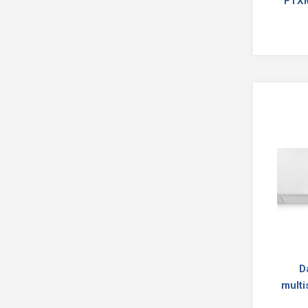
FTXM
D
multi