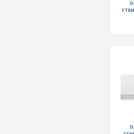
D
FTXM
D