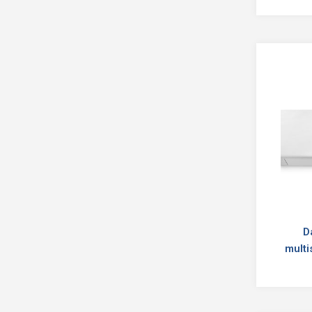
D
multi