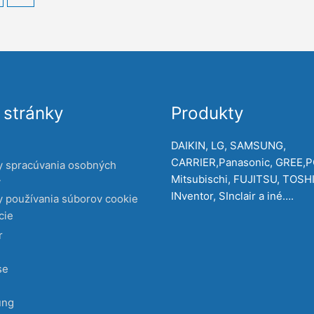
stránky
Produkty
DAIKIN, LG, SAMSUNG,
CARRIER,Panasonic, GREE,
y spracúvania osobných
Mitsubischi, FUJITSU, TOSH
v
INventor, SInclair a iné….
 používania súborov cookie
cie
r
se
ung