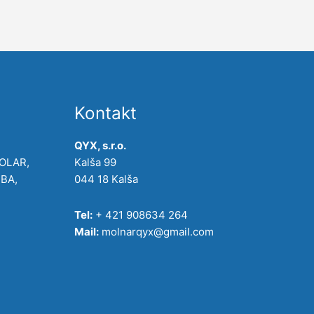
Kontakt
QYX, s.r.o.
POLAR,
Kalša 99
IBA,
044 18 Kalša
Tel:
+ 421 908634 264
Mail:
molnarqyx@gmail.com