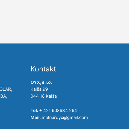
Kontakt
QYX, s.r.o.
POLAR,
Kalša 99
IBA,
044 18 Kalša
Tel:
+ 421 908634 264
Mail:
molnarqyx@gmail.com