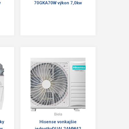
w
70GKA70W výkon 7,0kw
Biela
ky
Hisense vonkajšie
kw
jednotkyDUAL2AMW42