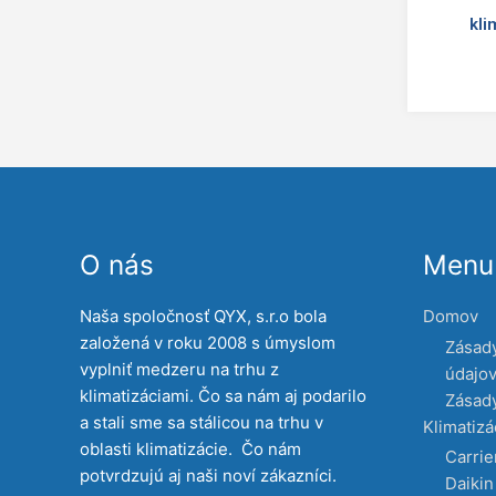
kli
O nás
Menu 
Naša spoločnosť QYX, s.r.o bola
Domov
založená v roku 2008 s úmyslom
Zásad
vyplniť medzeru na trhu z
údajo
klimatizáciami. Čo sa nám aj podarilo
Zásady
a stali sme sa stálicou na trhu v
Klimatizá
oblasti klimatizácie. Čo nám
Carrie
potvrdzujú aj naši noví zákazníci.
Daikin