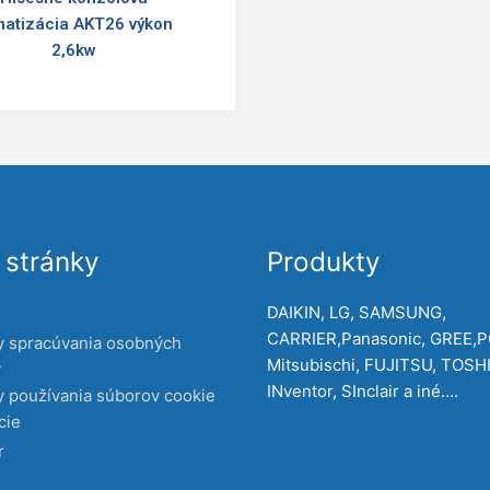
matizácia AKT26 výkon
2,6kw
stránky
Produkty
DAIKIN, LG, SAMSUNG,
CARRIER,Panasonic, GREE,
y spracúvania osobných
Mitsubischi, FUJITSU, TOSH
v
INventor, SInclair a iné….
 používania súborov cookie
cie
r