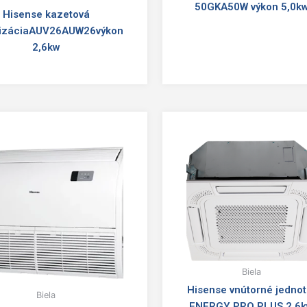
50GKA50W výkon 5,0k
Hisense kazetová
tizáciaAUV26AUW26výkon
2,6kw
Biela
Hisense vnútorné jednot
Biela
ENERGY PRO PLUS 2,6