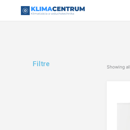
Preskočiť
na
obsah
Filtre
Showing all