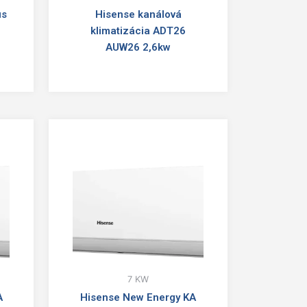
us
Hisense kanálová
klimatizácia ADT26
AUW26 2,6kw
7 KW
A
Hisense New Energy KA