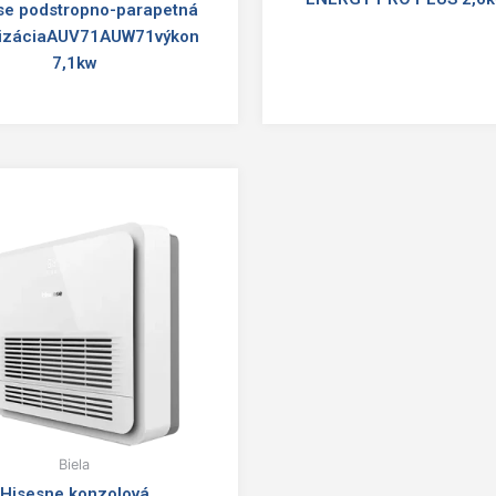
se podstropno-parapetná
tizáciaAUV71AUW71výkon
7,1kw
Biela
Hisesne konzolová