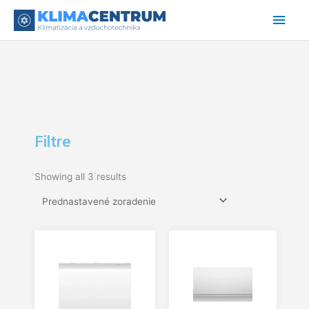
Preskočiť
Hlav
na
obsah
Men
Filtre
Showing all 3 results