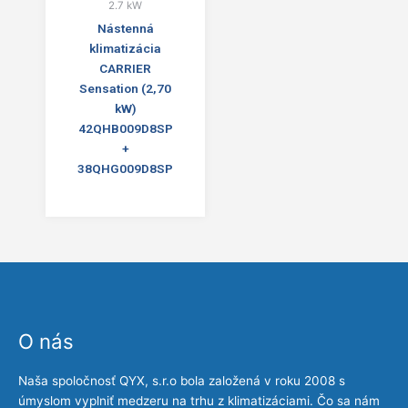
2.7 kW
Nástenná
klimatizácia
CARRIER
Sensation (2,70
kW)
42QHB009D8SP
+
38QHG009D8SP
O nás
Naša spoločnosť QYX, s.r.o bola založená v roku 2008 s
úmyslom vyplniť medzeru na trhu z klimatizáciami. Čo sa nám