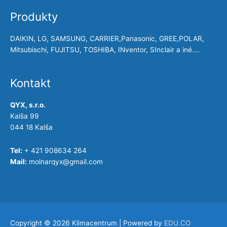
Produkty
DAIKIN, LG, SAMSUNG, CARRIER,Panasonic, GREE,POLAR,
Mitsubischi, FUJITSU, TOSHIBA, INventor, SInclair a iné….
Kontakt
QYX, s.r.o.
Kalša 99
044 18 Kalša
Tel:
+ 421 908634 264
Mail:
molnarqyx@gmail.com
Copyright © 2026
Klimacentrum
| Powered by
EDU.CO