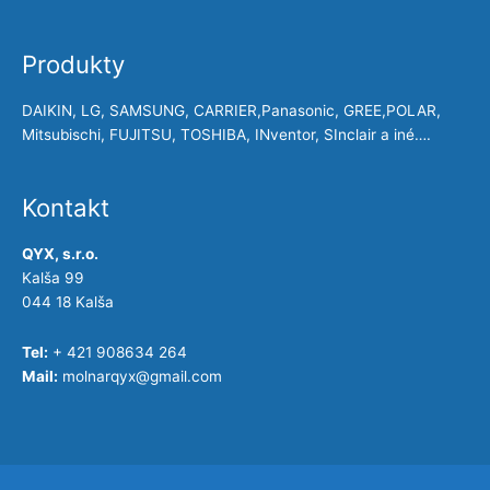
Produkty
DAIKIN, LG, SAMSUNG, CARRIER,Panasonic, GREE,POLAR,
Mitsubischi, FUJITSU, TOSHIBA, INventor, SInclair a iné….
Kontakt
QYX, s.r.o.
Kalša 99
044 18 Kalša
Tel:
+ 421 908634 264
Mail:
molnarqyx@gmail.com