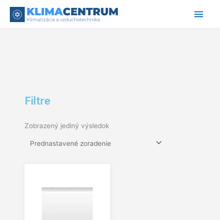
Preskočiť
Hlav
na
obsah
Men
Filtre
Zobrazený jediný výsledok