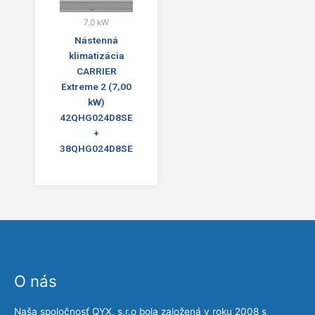
7.0 kW
Nástenná
klimatizácia
CARRIER
Extreme 2 (7,00
kW)
42QHG024D8SE
+
38QHG024D8SE
O nás
Naša spoločnosť QYX, s.r.o bola založená v roku 2008 s