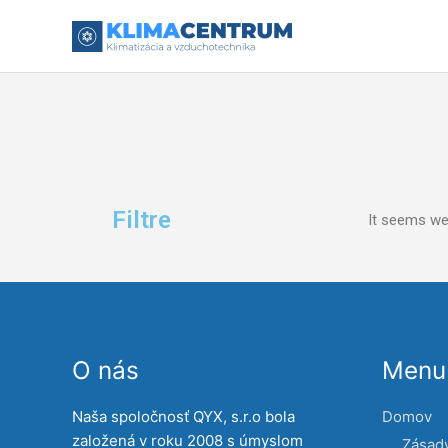
Preskočiť
na
obsah
Filtre
It seems we 
O nás
Menu 
Naša spoločnosť QYX, s.r.o bola
Domov
založená v roku 2008 s úmyslom
Zásad