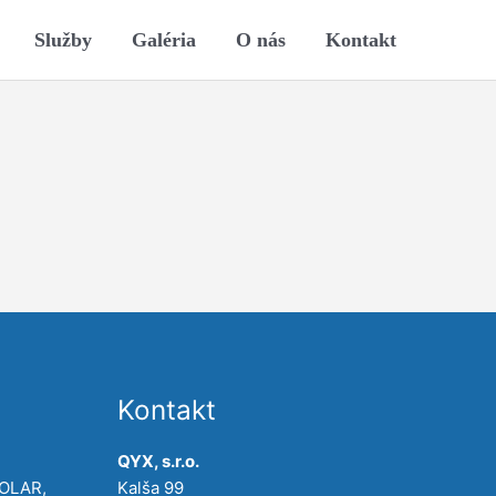
Služby
Galéria
O nás
Kontakt
Kontakt
QYX, s.r.o.
POLAR,
Kalša 99