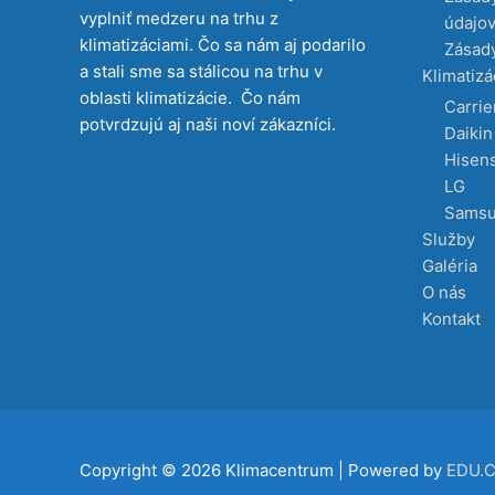
vyplniť medzeru na trhu z
údajo
klimatizáciami. Čo sa nám aj podarilo
Zásady
a stali sme sa stálicou na trhu v
Klimatizá
oblasti klimatizácie. Čo nám
Carrie
potvrdzujú aj naši noví zákazníci.
Daikin
Hisen
LG
Sams
Služby
Galéria
O nás
Kontakt
Copyright © 2026
Klimacentrum
| Powered by
EDU.