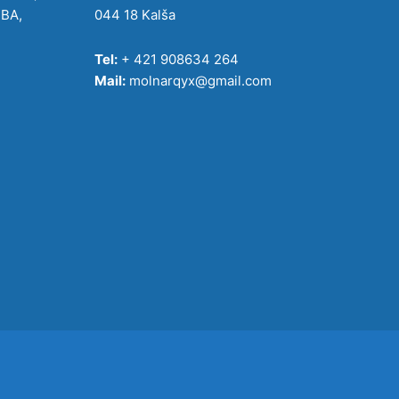
IBA,
044 18 Kalša
Tel:
+ 421 908634 264
Mail:
molnarqyx@gmail.com