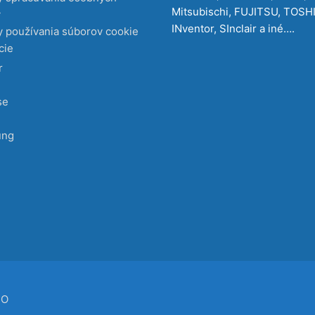
Mitsubischi, FUJITSU, TOSH
v
INventor, SInclair a iné….
 používania súborov cookie
cie
r
se
ung
CO