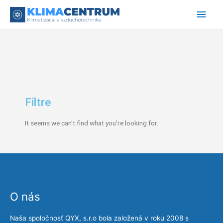
Preskočiť
Hlav
na
obsah
Men
Filtre
It seems we can't find what you're looking for.
O nás
Naša spoločnosť QYX, s.r.o bola založená v roku 2008 s