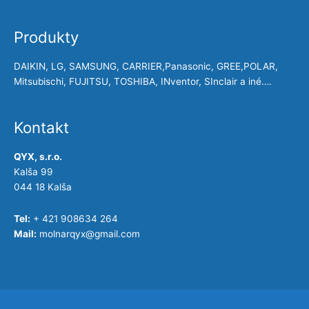
Produkty
DAIKIN, LG, SAMSUNG, CARRIER,Panasonic, GREE,POLAR,
Mitsubischi, FUJITSU, TOSHIBA, INventor, SInclair a iné….
Kontakt
QYX, s.r.o.
Kalša 99
044 18 Kalša
Tel:
+ 421 908634 264
Mail:
molnarqyx@gmail.com