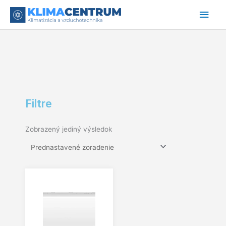
Preskočiť
Hlav
na
obsah
Men
Filtre
Zobrazený jediný výsledok