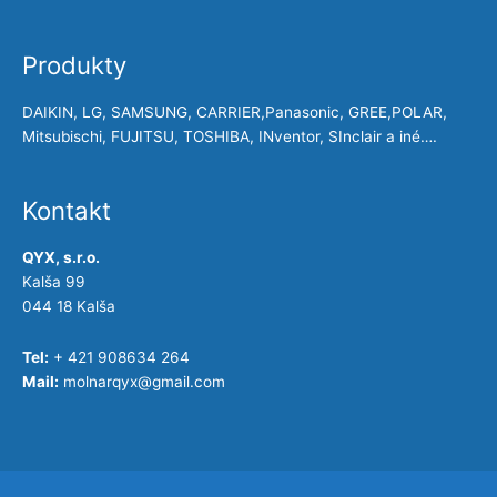
Produkty
DAIKIN, LG, SAMSUNG, CARRIER,Panasonic, GREE,POLAR,
Mitsubischi, FUJITSU, TOSHIBA, INventor, SInclair a iné….
Kontakt
QYX, s.r.o.
Kalša 99
044 18 Kalša
Tel:
+ 421 908634 264
Mail:
molnarqyx@gmail.com