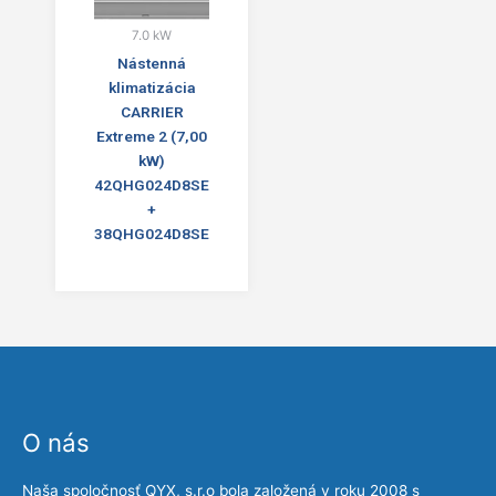
7.0 kW
Nástenná
klimatizácia
CARRIER
Extreme 2 (7,00
kW)
42QHG024D8SE
+
38QHG024D8SE
O nás
Naša spoločnosť QYX, s.r.o bola založená v roku 2008 s