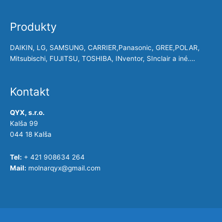
Produkty
DAIKIN, LG, SAMSUNG, CARRIER,Panasonic, GREE,POLAR,
Mitsubischi, FUJITSU, TOSHIBA, INventor, SInclair a iné….
Kontakt
QYX, s.r.o.
Kalša 99
044 18 Kalša
Tel:
+ 421 908634 264
Mail:
molnarqyx@gmail.com