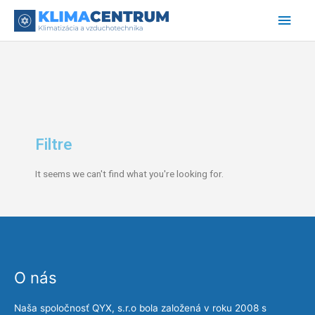
Preskočiť
Hlav
na
obsah
Men
Filtre
It seems we can't find what you're looking for.
O nás
Naša spoločnosť QYX, s.r.o bola založená v roku 2008 s