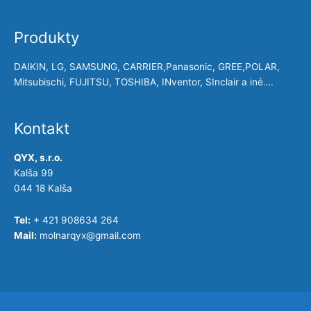
Produkty
DAIKIN, LG, SAMSUNG, CARRIER,Panasonic, GREE,POLAR,
Mitsubischi, FUJITSU, TOSHIBA, INventor, SInclair a iné….
Kontakt
QYX, s.r.o.
Kalša 99
044 18 Kalša
Tel:
+ 421 908634 264
Mail:
molnarqyx@gmail.com