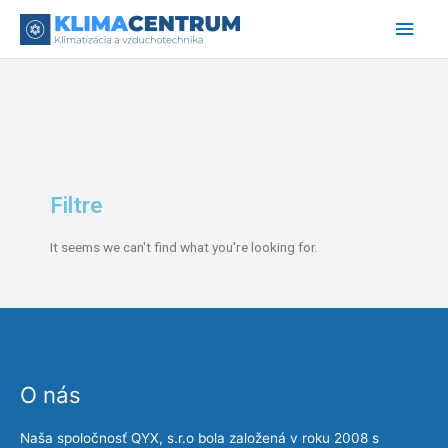
Preskočiť
Hlav
na
obsah
Men
Filtre
It seems we can't find what you're looking for.
O nás
Naša spoločnosť QYX, s.r.o bola založená v roku 2008 s