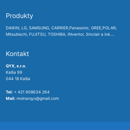
Produkty
DAIKIN, LG, SAMSUNG, CARRIER,Panasonic, GREE,POLAR,
Mitsubischi, FUJITSU, TOSHIBA, INventor, SInclair a iné….
Kontakt
QYX, s.r.o.
Kalša 99
044 18 Kalša
Tel:
+ 421 908634 264
Mail:
molnarqyx@gmail.com