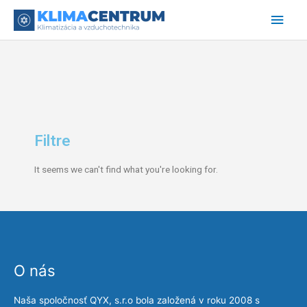
Preskočiť
Hlav
na
obsah
Men
Filtre
It seems we can't find what you're looking for.
O nás
Naša spoločnosť QYX, s.r.o bola založená v roku 2008 s