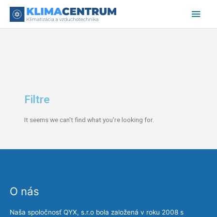
Preskočiť
Hlav
na
obsah
Men
Filtre
It seems we can't find what you're looking for.
O nás
Naša spoločnosť QYX, s.r.o bola založená v roku 2008 s