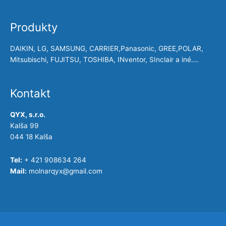
Produkty
DAIKIN, LG, SAMSUNG, CARRIER,Panasonic, GREE,POLAR,
Mitsubischi, FUJITSU, TOSHIBA, INventor, SInclair a iné….
Kontakt
QYX, s.r.o.
Kalša 99
044 18 Kalša
Tel:
+ 421 908634 264
Mail:
molnarqyx@gmail.com