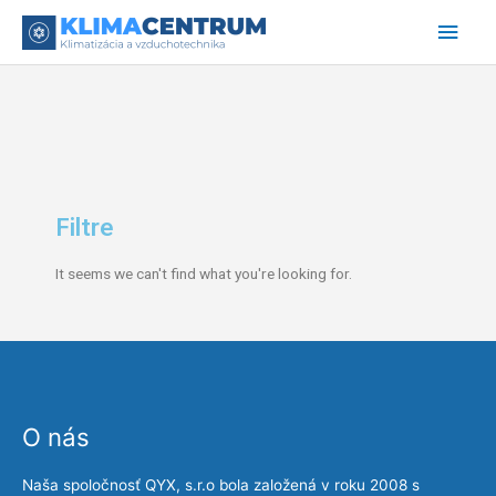
Preskočiť
Hlav
na
obsah
Men
Filtre
It seems we can't find what you're looking for.
O nás
Naša spoločnosť QYX, s.r.o bola založená v roku 2008 s