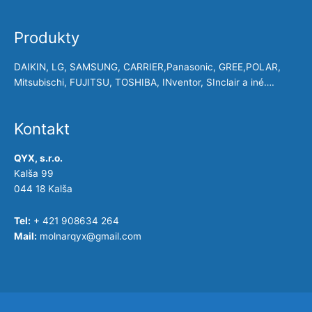
Produkty
DAIKIN, LG, SAMSUNG, CARRIER,Panasonic, GREE,POLAR,
Mitsubischi, FUJITSU, TOSHIBA, INventor, SInclair a iné….
Kontakt
QYX, s.r.o.
Kalša 99
044 18 Kalša
Tel:
+ 421 908634 264
Mail:
molnarqyx@gmail.com