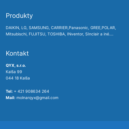
Produkty
DAIKIN, LG, SAMSUNG, CARRIER,Panasonic, GREE,POLAR,
Mitsubischi, FUJITSU, TOSHIBA, INventor, SInclair a iné….
Kontakt
QYX, s.r.o.
Kalša 99
044 18 Kalša
Tel:
+ 421 908634 264
Mail:
molnarqyx@gmail.com