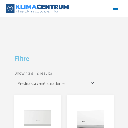
Preskočiť
Hlav
na
obsah
Men
Filtre
Showing all 2 results