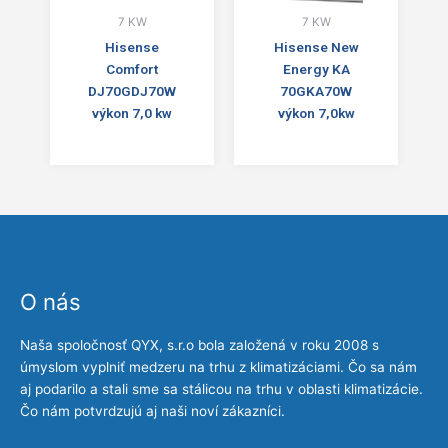
7 KW
7 KW
Hisense
Hisense New
Comfort
Energy KA
DJ70GDJ70W
70GKA70W
výkon 7,0 kw
výkon 7,0kw
O nás
Naša spoločnosť QYX, s.r.o bola založená v roku 2008 s
úmyslom vyplniť medzeru na trhu z klimatizáciami. Čo sa nám
aj podarilo a stali sme sa stálicou na trhu v oblasti klimatizácie.
Čo nám potvrdzujú aj naši noví zákazníci.