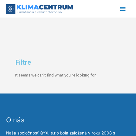
Preskočiť
Hlav
na
obsah
Men
Filtre
It seems we can't find what you're looking for.
O nás
Naša spoločnosť QYX, s.r.o bola založená v roku 2008 s