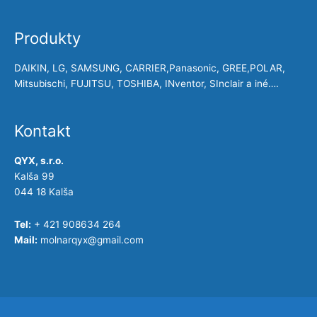
Produkty
DAIKIN, LG, SAMSUNG, CARRIER,Panasonic, GREE,POLAR,
Mitsubischi, FUJITSU, TOSHIBA, INventor, SInclair a iné….
Kontakt
QYX, s.r.o.
Kalša 99
044 18 Kalša
Tel:
+ 421 908634 264
Mail:
molnarqyx@gmail.com