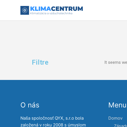
Preskočiť
na
obsah
Filtre
It seems we 
O nás
Menu 
Naša spoločnosť QYX, s.r.o bola
Domov
založená v roku 2008 s úmyslom
Zásad