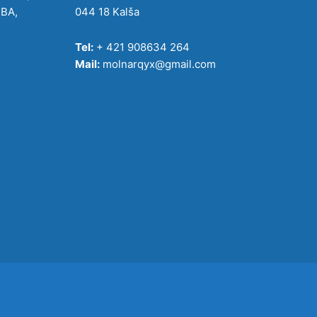
IBA,
044 18 Kalša
Tel:
+ 421 908634 264
Mail:
molnarqyx@gmail.com