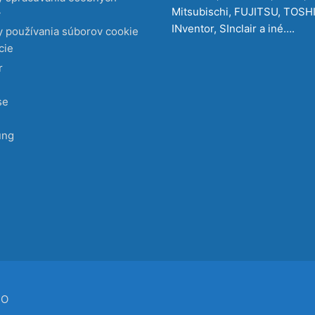
Mitsubischi, FUJITSU, TOSH
v
INventor, SInclair a iné….
 používania súborov cookie
cie
r
se
ung
CO