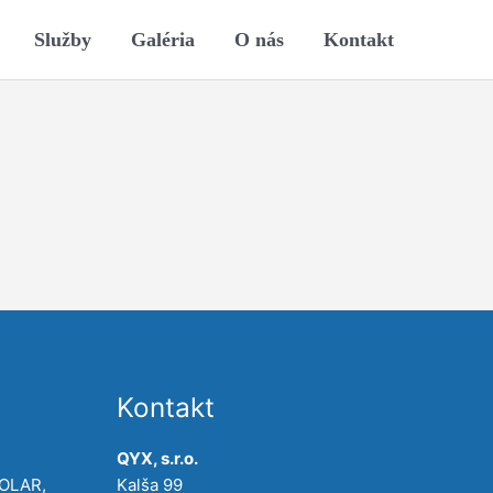
Služby
Galéria
O nás
Kontakt
Kontakt
QYX, s.r.o.
POLAR,
Kalša 99