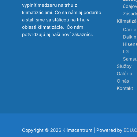
vyplniť medzeru na trhu z
údajo
klimatizáciami. Čo sa nám aj podarilo
Zásady
a stali sme sa stálicou na trhu v
Klimatizá
oblasti klimatizácie. Čo nám
Carrie
potvrdzujú aj naši noví zákazníci.
Daikin
Hisen
LG
Sams
Služby
Galéria
O nás
Kontakt
Copyright © 2026
Klimacentrum
| Powered by
EDU.