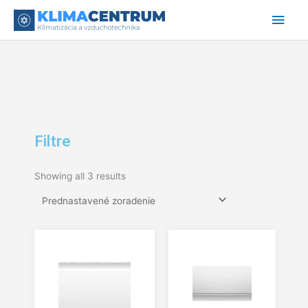
Preskočiť
Hlav
na
obsah
Men
Filtre
Showing all 3 results