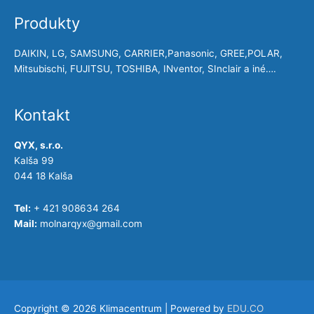
Produkty
DAIKIN, LG, SAMSUNG, CARRIER,Panasonic, GREE,POLAR,
Mitsubischi, FUJITSU, TOSHIBA, INventor, SInclair a iné….
Kontakt
QYX, s.r.o.
Kalša 99
044 18 Kalša
Tel:
+ 421 908634 264
Mail:
molnarqyx@gmail.com
Copyright © 2026
Klimacentrum
| Powered by
EDU.CO