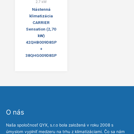
2.7 kW
Nástenná
klimatizácia
CARRIER
Sensation (2,70
kW)
42QHB009D8SP
+
38QHG009D8SP
O nás
Naša spoločnosť QYX, s.r.o bola založená v roku 2008 s
úmyslom vyplniť medzeru na trhu z klimatizáciami. Čo sa nám