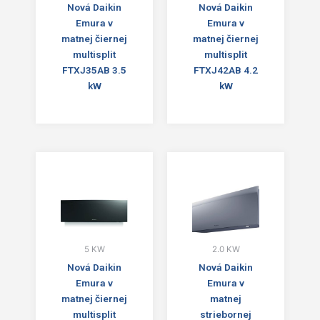
Nová Daikin
Nová Daikin
Emura v
Emura v
matnej čiernej
matnej čiernej
multisplit
multisplit
FTXJ35AB 3.5
FTXJ42AB 4.2
kW
kW
5 KW
2.0 KW
Nová Daikin
Nová Daikin
Emura v
Emura v
matnej čiernej
matnej
multisplit
striebornej