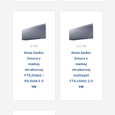
5 KW
2.0 KW
Nová Daikin
Nová Daikin
Emura v
Emura v
matnej
matnej
striebornej
striebornej
FTXJ50AS /
multisplit
RXJ50A 5.0
FTXJ20AS 2.0
kW
kW