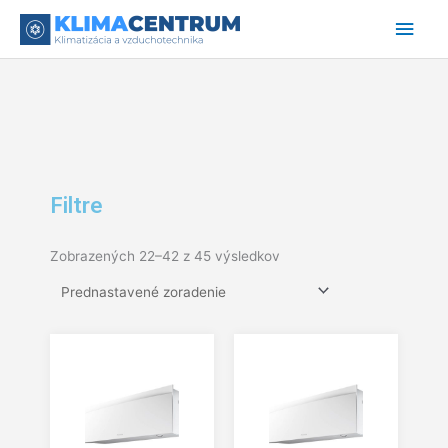
Preskočiť
Hlav
na
obsah
Men
Filtre
Zobrazených 22–42 z 45 výsledkov