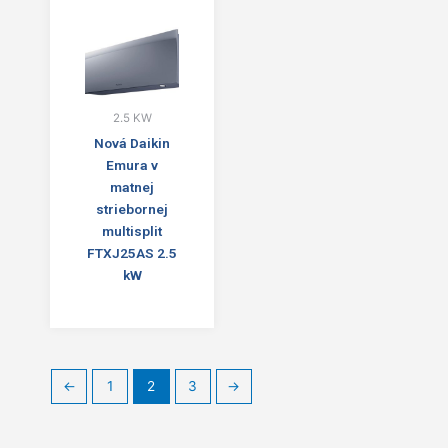
2.5 KW
Nová Daikin
Emura v
matnej
striebornej
multisplit
FTXJ25AS 2.5
kW
←
1
2
3
→