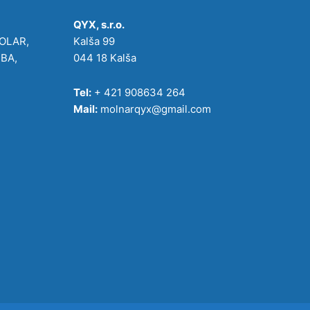
QYX, s.r.o.
POLAR,
Kalša 99
IBA,
044 18 Kalša
Tel:
+ 421 908634 264
Mail:
molnarqyx@gmail.com