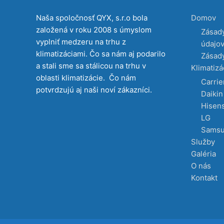
Naša spoločnosť QYX, s.r.o bola
Domov
založená v roku 2008 s úmyslom
Zásad
vyplniť medzeru na trhu z
údajo
klimatizáciami. Čo sa nám aj podarilo
Zásady
a stali sme sa stálicou na trhu v
Klimatizá
oblasti klimatizácie. Čo nám
Carrie
potvrdzujú aj naši noví zákazníci.
Daikin
Hisen
LG
Sams
Služby
Galéria
O nás
Kontakt