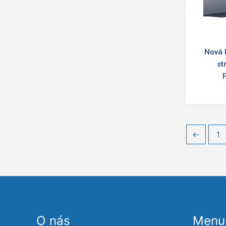
Nová 
st
←
1
O nás
Menu 