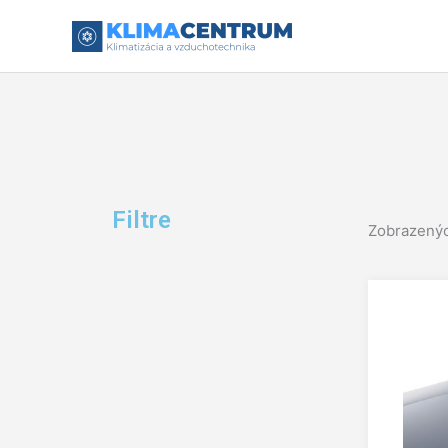
Preskočiť
na
obsah
Filtre
Zobrazenýc