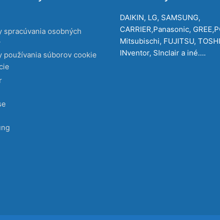
DAIKIN, LG, SAMSUNG,
CARRIER,Panasonic, GREE,
y spracúvania osobných
Mitsubischi, FUJITSU, TOSH
v
INventor, SInclair a iné….
 používania súborov cookie
cie
r
se
ung