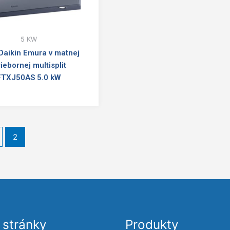
5 KW
Daikin Emura v matnej
riebornej multisplit
FTXJ50AS 5.0 kW
2
stránky
Produkty