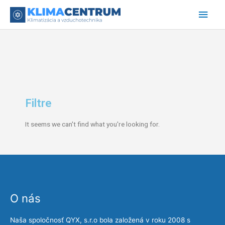
Preskočiť
Hlav
na
obsah
Men
Filtre
It seems we can't find what you're looking for.
O nás
Naša spoločnosť QYX, s.r.o bola založená v roku 2008 s