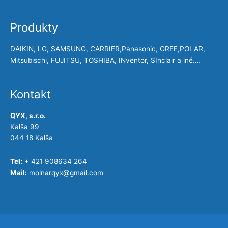
Produkty
DAIKIN, LG, SAMSUNG, CARRIER,Panasonic, GREE,POLAR,
Mitsubischi, FUJITSU, TOSHIBA, INventor, SInclair a iné….
Kontakt
QYX, s.r.o.
Kalša 99
044 18 Kalša
Tel:
+ 421 908634 264
Mail:
molnarqyx@gmail.com