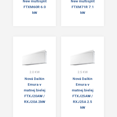
New multisplit
New multisplit
FTXM60R 6.0
FTXM71R 7.1
kW
kW
2.0 KW
2.5 KW
Nová Daikin
Nová Daikin
Emura v
Emura v
matnej bielej
matnej bielej
FTXJ20AW /
FTXJ25AW /
RXJ20A 2kW
RXJ25A 2.5
kW