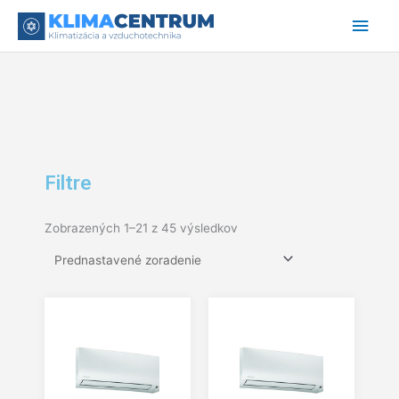
Preskočiť
Hlav
na
obsah
Men
Filtre
Zobrazených 1–21 z 45 výsledkov