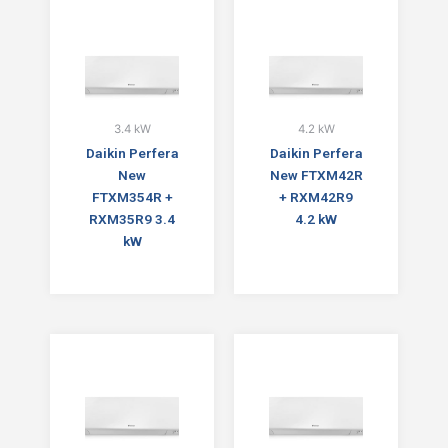
3.4 kW
4.2 kW
Daikin Perfera
Daikin Perfera
New
New FTXM42R
FTXM354R +
+ RXM42R9
RXM35R9 3.4
4.2 kW
kW