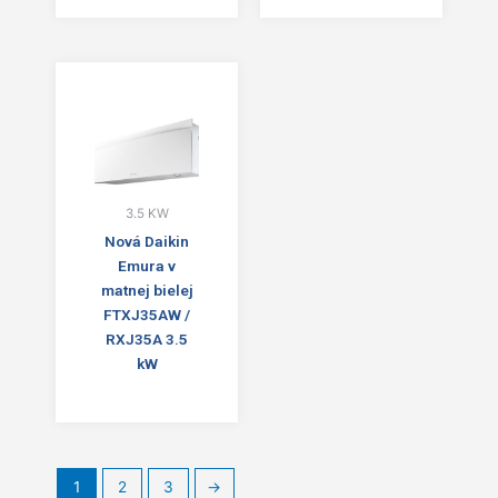
3.5 KW
Nová Daikin
Emura v
matnej bielej
FTXJ35AW /
RXJ35A 3.5
kW
1
2
3
→