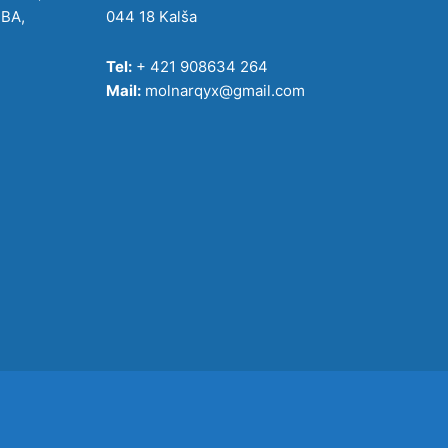
IBA,
044 18 Kalša
Tel:
+ 421 908634 264
Mail:
molnarqyx@gmail.com