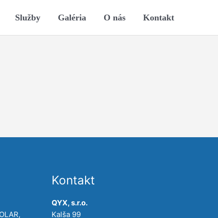
Služby
Galéria
O nás
Kontakt
Kontakt
QYX, s.r.o.
POLAR,
Kalša 99