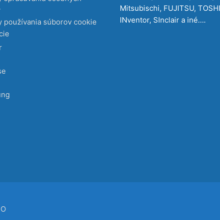
Mitsubischi, FUJITSU, TOSH
v
INventor, SInclair a iné….
 používania súborov cookie
cie
r
se
ung
CO