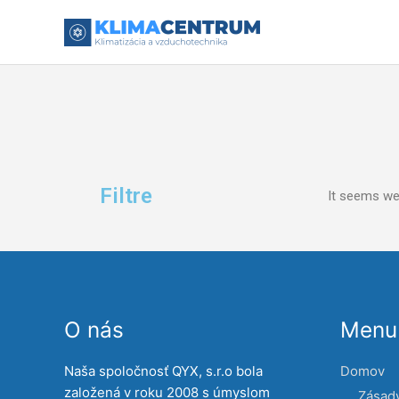
Preskočiť
na
obsah
Filtre
It seems we 
O nás
Menu 
Naša spoločnosť QYX, s.r.o bola
Domov
založená v roku 2008 s úmyslom
Zásad