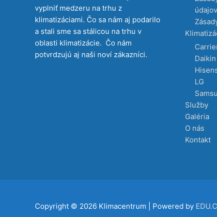
vyplniť medzeru na trhu z
údajo
klimatizáciami. Čo sa nám aj podarilo
Zásady
a stali sme sa stálicou na trhu v
Klimatizá
oblasti klimatizácie. Čo nám
Carrie
potvrdzujú aj naši noví zákazníci.
Daikin
Hisen
LG
Sams
Služby
Galéria
O nás
Kontakt
Copyright © 2026
Klimacentrum
| Powered by
EDU.