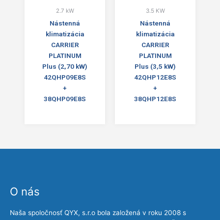
2.7 kW
3.5 KW
Nástenná
Nástenná
klimatizácia
klimatizácia
CARRIER
CARRIER
PLATINUM
PLATINUM
Plus (2,70 kW)
Plus (3,5 kW)
42QHP09E8S
42QHP12E8S
+
+
38QHP09E8S
38QHP12E8S
O nás
Naša spoločnosť QYX, s.r.o bola založená v roku 2008 s