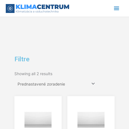
Preskočiť
Hlav
na
obsah
Men
Filtre
Showing all 2 results