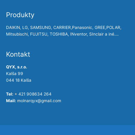
Produkty
DAIKIN, LG, SAMSUNG, CARRIER,Panasonic, GREE,POLAR,
Mitsubischi, FUJITSU, TOSHIBA, INventor, SInclair a iné….
Kontakt
QYX, s.r.o.
Kalša 99
044 18 Kalša
Tel:
+ 421 908634 264
Mail:
molnarqyx@gmail.com