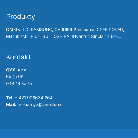
Produkty
DAIKIN, LG, SAMSUNG, CARRIER,Panasonic, GREE,POLAR,
Mitsubischi, FUJITSU, TOSHIBA, INventor, SInclair a iné….
Kontakt
QYX, s.r.o.
Kalša 99
044 18 Kalša
Tel:
+ 421 908634 264
Mail:
molnarqyx@gmail.com