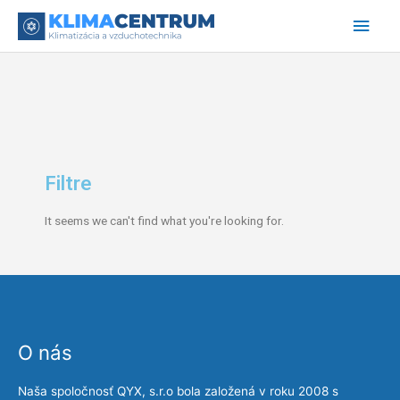
Preskočiť
Hlav
na
obsah
Men
Filtre
It seems we can't find what you're looking for.
O nás
Naša spoločnosť QYX, s.r.o bola založená v roku 2008 s