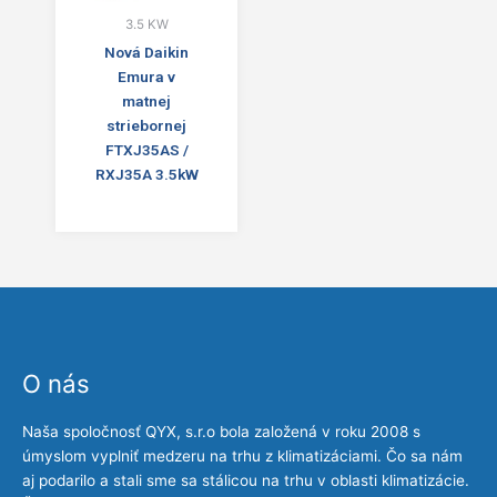
3.5 KW
Nová Daikin
Emura v
matnej
striebornej
FTXJ35AS /
RXJ35A 3.5kW
O nás
Naša spoločnosť QYX, s.r.o bola založená v roku 2008 s
úmyslom vyplniť medzeru na trhu z klimatizáciami. Čo sa nám
aj podarilo a stali sme sa stálicou na trhu v oblasti klimatizácie.