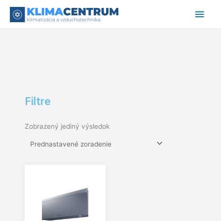
Preskočiť
Hlav
na
obsah
Men
Filtre
Zobrazený jediný výsledok