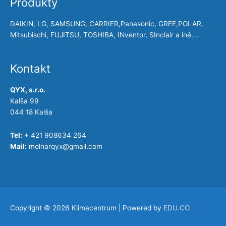
Produkty
DAIKIN, LG, SAMSUNG, CARRIER,Panasonic, GREE,POLAR,
Mitsubischi, FUJITSU, TOSHIBA, INventor, SInclair a iné….
Kontakt
QYX, s.r.o.
Kalša 99
044 18 Kalša
Tel:
+ 421 908634 264
Mail:
molnarqyx@gmail.com
Copyright © 2026
Klimacentrum
| Powered by
EDU.CO