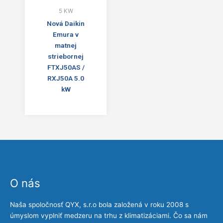
5 KW
Nová Daikin
Emura v
matnej
striebornej
FTXJ50AS /
RXJ50A 5.0
kW
O nás
Naša spoločnosť QYX, s.r.o bola založená v roku 2008 s
úmyslom vyplniť medzeru na trhu z klimatizáciami. Čo sa nám