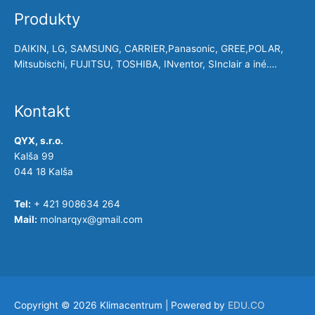
Produkty
DAIKIN, LG, SAMSUNG, CARRIER,Panasonic, GREE,POLAR,
Mitsubischi, FUJITSU, TOSHIBA, INventor, SInclair a iné….
Kontakt
QYX, s.r.o.
Kalša 99
044 18 Kalša
Tel:
+ 421 908634 264
Mail:
molnarqyx@gmail.com
Copyright © 2026
Klimacentrum
| Powered by
EDU.CO