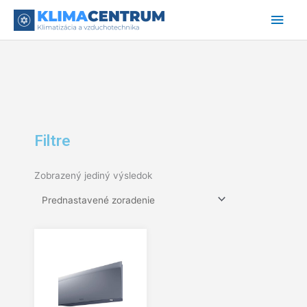
Preskočiť
Hlav
na
obsah
Men
Filtre
Zobrazený jediný výsledok