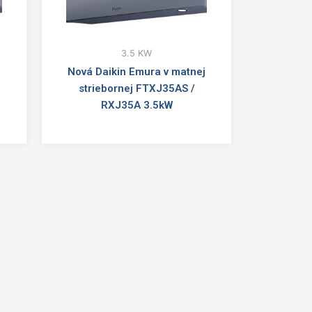
3.5 KW
j
Nová Daikin Emura v matnej
striebornej FTXJ35AS /
RXJ35A 3.5kW