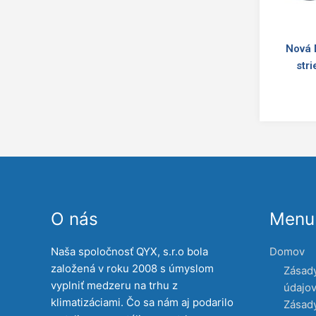
Nová 
str
O nás
Menu 
Naša spoločnosť QYX, s.r.o bola
Domov
založená v roku 2008 s úmyslom
Zásad
vyplniť medzeru na trhu z
údajo
klimatizáciami. Čo sa nám aj podarilo
Zásady