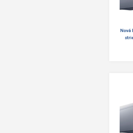
Nová 
str