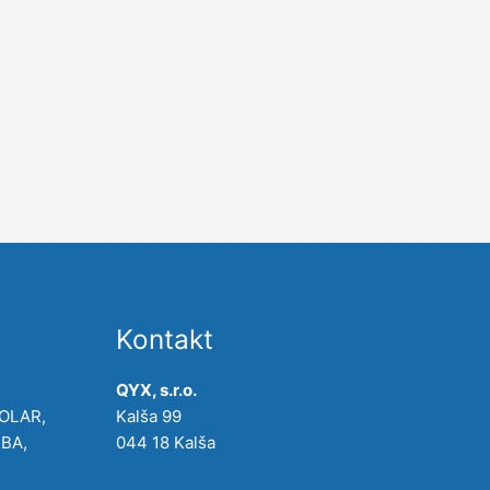
Kontakt
QYX, s.r.o.
POLAR,
Kalša 99
IBA,
044 18 Kalša