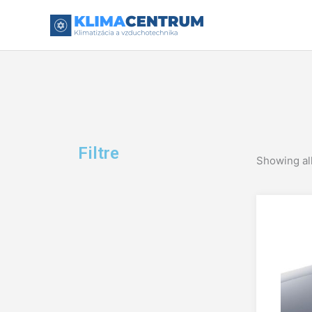
Preskočiť
na
obsah
Filtre
Showing all