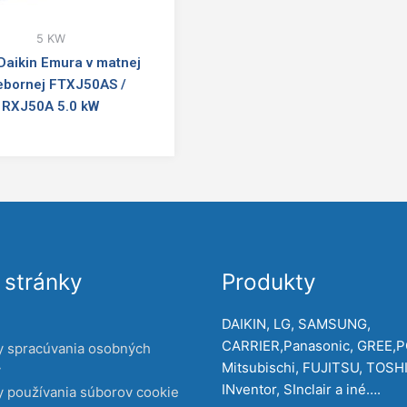
5 KW
Daikin Emura v matnej
iebornej FTXJ50AS /
RXJ50A 5.0 kW
stránky
Produkty
DAIKIN, LG, SAMSUNG,
CARRIER,Panasonic, GREE,
y spracúvania osobných
Mitsubischi, FUJITSU, TOSH
v
INventor, SInclair a iné….
 používania súborov cookie