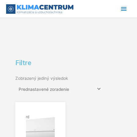
Preskočiť
Hlav
na
obsah
Men
Filtre
Zobrazený jediný výsledok