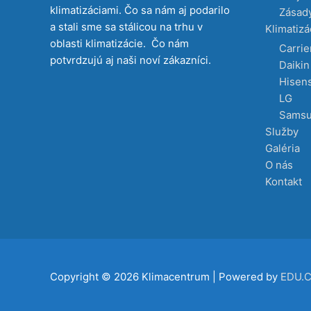
klimatizáciami. Čo sa nám aj podarilo
Zásady
a stali sme sa stálicou na trhu v
Klimatizá
oblasti klimatizácie. Čo nám
Carrie
potvrdzujú aj naši noví zákazníci.
Daikin
Hisen
LG
Sams
Služby
Galéria
O nás
Kontakt
Copyright © 2026
Klimacentrum
| Powered by
EDU.