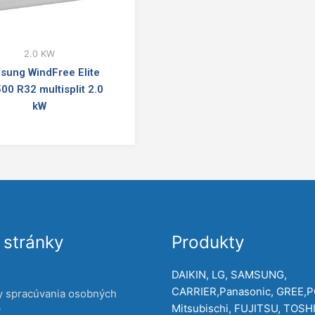
2.0 KW
sung WindFree Elite
00 R32 multisplit 2.0
kW
stránky
Produkty
DAIKIN, LG, SAMSUNG,
CARRIER,Panasonic, GREE,
y spracúvania osobných
Mitsubischi, FUJITSU, TOSH
v