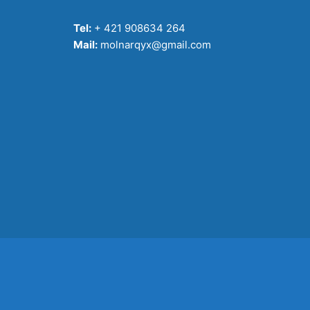
Tel:
+ 421 908634 264
Mail:
molnarqyx@gmail.com