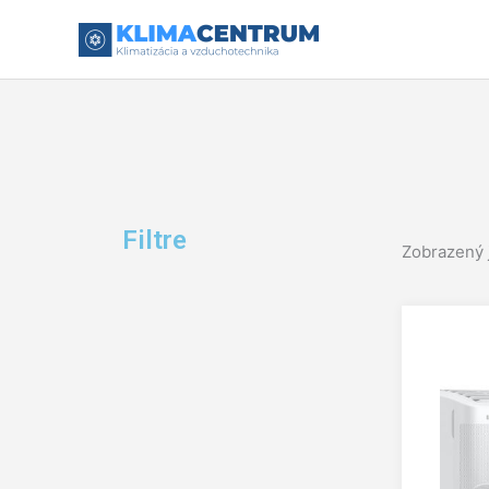
Preskočiť
na
obsah
Filtre
Zobrazený 