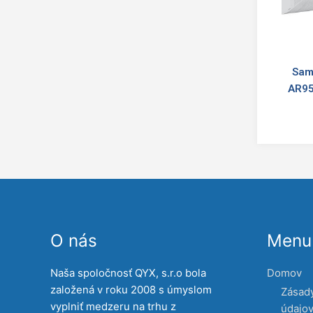
Sam
AR95
O nás
Menu 
Naša spoločnosť QYX, s.r.o bola
Domov
založená v roku 2008 s úmyslom
Zásad
vyplniť medzeru na trhu z
údajo