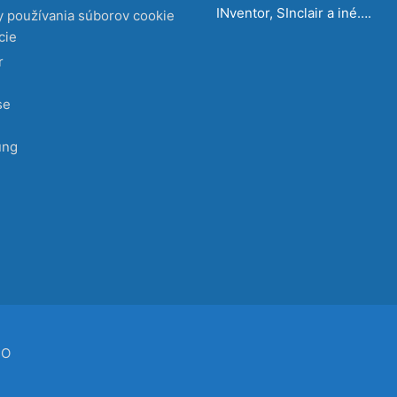
INventor, SInclair a iné….
 používania súborov cookie
cie
r
se
ung
CO