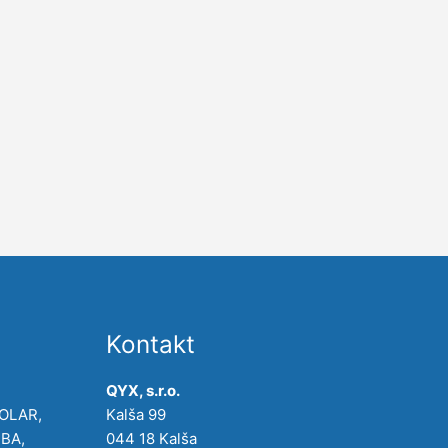
Kontakt
QYX, s.r.o.
POLAR,
Kalša 99
IBA,
044 18 Kalša