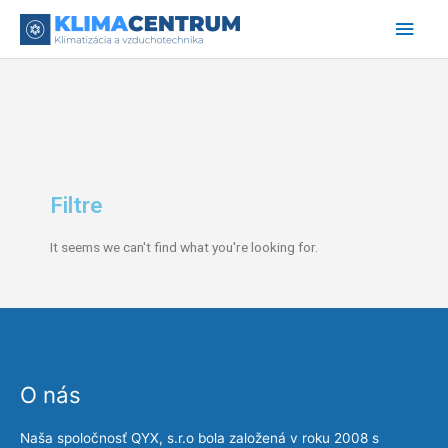
Preskočiť
Hlav
na
obsah
Men
Filtre
It seems we can't find what you're looking for.
O nás
Naša spoločnosť QYX, s.r.o bola založená v roku 2008 s