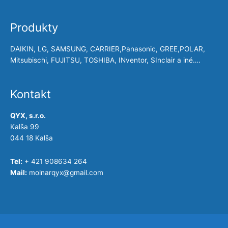
Produkty
DAIKIN, LG, SAMSUNG, CARRIER,Panasonic, GREE,POLAR,
Mitsubischi, FUJITSU, TOSHIBA, INventor, SInclair a iné….
Kontakt
QYX, s.r.o.
Kalša 99
044 18 Kalša
Tel:
+ 421 908634 264
Mail:
molnarqyx@gmail.com