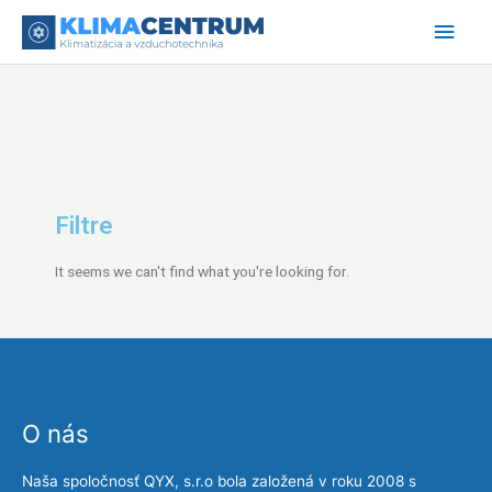
Preskočiť
Hlav
na
obsah
Men
Filtre
It seems we can't find what you're looking for.
O nás
Naša spoločnosť QYX, s.r.o bola založená v roku 2008 s