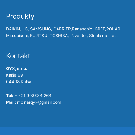
Produkty
DAIKIN, LG, SAMSUNG, CARRIER,Panasonic, GREE,POLAR,
Mitsubischi, FUJITSU, TOSHIBA, INventor, SInclair a iné….
Kontakt
QYX, s.r.o.
Kalša 99
044 18 Kalša
Tel:
+ 421 908634 264
Mail:
molnarqyx@gmail.com