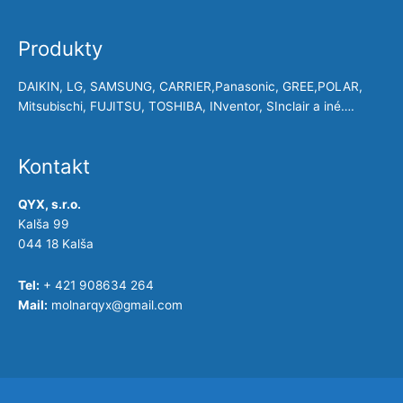
Produkty
DAIKIN, LG, SAMSUNG, CARRIER,Panasonic, GREE,POLAR,
Mitsubischi, FUJITSU, TOSHIBA, INventor, SInclair a iné….
Kontakt
QYX, s.r.o.
Kalša 99
044 18 Kalša
Tel:
+ 421 908634 264
Mail:
molnarqyx@gmail.com