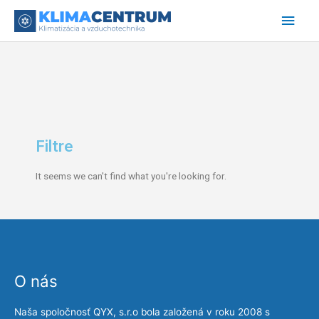
Preskočiť
Hlav
na
obsah
Men
Filtre
It seems we can't find what you're looking for.
O nás
Naša spoločnosť QYX, s.r.o bola založená v roku 2008 s