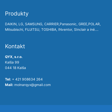
Produkty
DAIKIN, LG, SAMSUNG, CARRIER,Panasonic, GREE,POLAR,
Mitsubischi, FUJITSU, TOSHIBA, INventor, SInclair a iné….
Kontakt
QYX, s.r.o.
Kalša 99
044 18 Kalša
Tel:
+ 421 908634 264
Mail:
molnarqyx@gmail.com