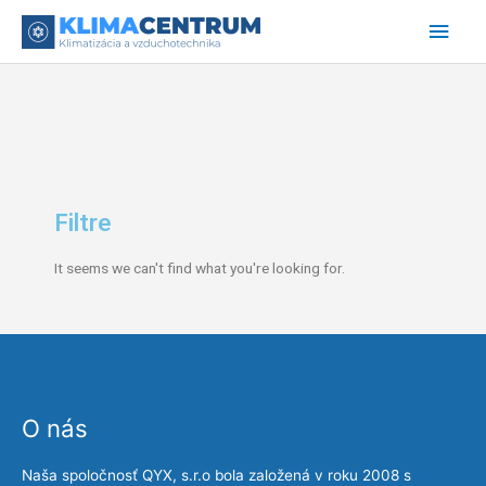
Preskočiť
Hlav
na
obsah
Men
Filtre
It seems we can't find what you're looking for.
O nás
Naša spoločnosť QYX, s.r.o bola založená v roku 2008 s