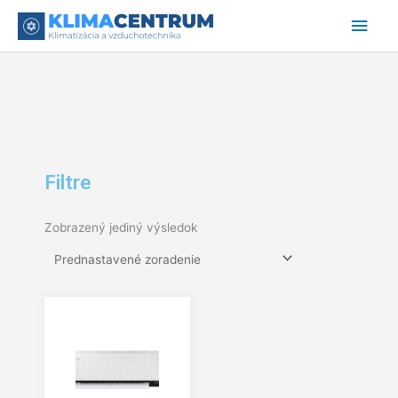
Preskočiť
Hlav
na
obsah
Men
Filtre
Zobrazený jediný výsledok