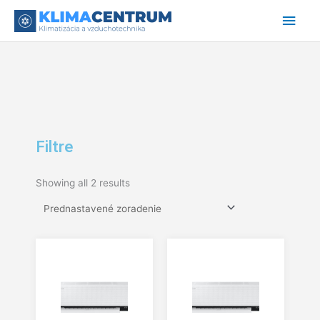
Preskočiť
Hlav
na
obsah
Men
Filtre
Showing all 2 results