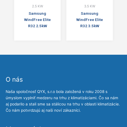
2.5 KW
3.5 KW
Samsung
Samsung
WindFree Elite
WindFree Elite
R32 2.5kW
R32 3.5kW
O nás
Naša spoločnosť QYX, s.r.o bola založená v roku 2008 s
úmyslom vyplniť medzeru na trhu z klimatizáciami. Čo sa nám
aj podarilo a stali sme sa stálicou na trhu v oblasti klimatizácie.
Čo nám potvrdzujú aj naši noví zákazníci.