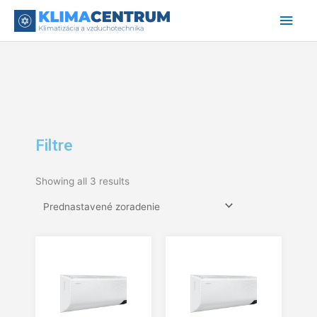
Preskočiť
Hlav
na
obsah
Men
Filtre
Showing all 3 results