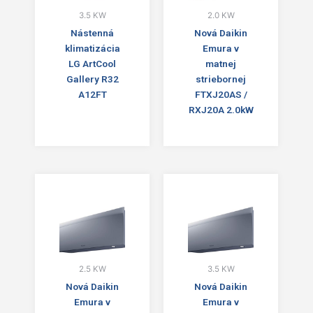
3.5 KW
2.0 KW
Nástenná
Nová Daikin
klimatizácia
Emura v
LG ArtCool
matnej
Gallery R32
striebornej
A12FT
FTXJ20AS /
RXJ20A 2.0kW
2.5 KW
3.5 KW
Nová Daikin
Nová Daikin
Emura v
Emura v