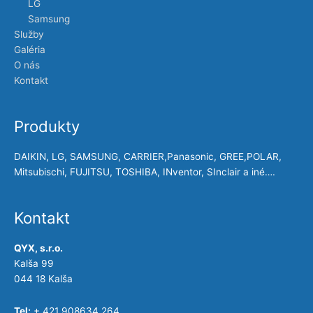
LG
Samsung
Služby
Galéria
O nás
Kontakt
Produkty
DAIKIN, LG, SAMSUNG, CARRIER,Panasonic, GREE,POLAR,
Mitsubischi, FUJITSU, TOSHIBA, INventor, SInclair a iné….
Kontakt
QYX, s.r.o.
Kalša 99
044 18 Kalša
Tel:
+ 421 908634 264