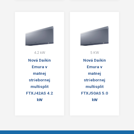
4.2 kW
5 KW
Nová Daikin
Nová Daikin
Emura v
Emura v
matnej
matnej
striebornej
striebornej
multisplit
multisplit
FTXJ42AS 4.2
FTXJ50AS 5.0
kW
kW