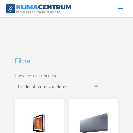
Preskočiť
Hlav
na
obsah
Men
Filtre
Showing all 10 results