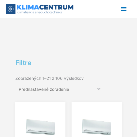
Preskočiť
Hlav
na
obsah
Men
Filtre
Zobrazených 1–21 z 106 výsledkov