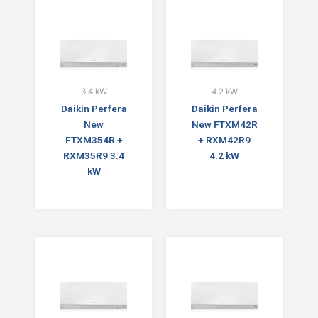
3.4 kW
4.2 kW
Daikin Perfera
Daikin Perfera
New
New FTXM42R
FTXM354R +
+ RXM42R9
RXM35R9 3.4
4.2 kW
kW