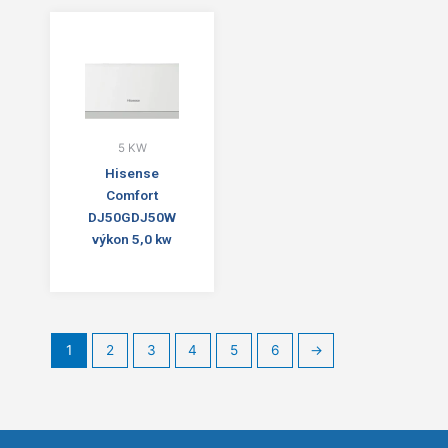
5 KW
Hisense
Comfort
DJ50GDJ50W
výkon 5,0 kw
1
2
3
4
5
6
→